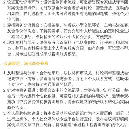
设置互动评审环节：设计案例评审流程，可邀请资深专家组成评审团
对案例进行点评。同时鼓励全体与会者参与讨论，营造开放、互动的
习氛围。在此过程中，组织者可通过提出有见地的问题或，强化个人
业形象。
穿插商务交流机会：安排茶歇、午餐或小型交流环节，主动与潜在客
及合作伙伴沟通，了解其需求，简要介绍个人所能提供的定制化全过
工程咨询服务。准备精美的名片和个人简介折页，方便交换。
现场资料与展示：确保所有会议资料（包括案例集、议程表）印刷精
良，并可在资料袋中附上个人商务服务介绍。如有条件，可设置小型
台，展示过往项目成果或咨询服务模型。
、会后跟进：深化商务关系
及时整理与分享：会议结束后，尽快将评审意见、讨论精华整理成会
纪要或行业简报，发送给所有与会者，并附上个人联系方式。这既体
了专业性，也保持了沟通渠道的畅通。
针对性商务跟进：根据会议中的交流记录，对潜在客户进行分级，并
会后一周内进行个性化跟进。可发送相关案例的详细分析、邀请参观
施项目或提议提供初步咨询建议，将会议建立的初步联系转化为实际
商务洽谈。
个人品牌持续建设：将本次活动的成功组织作为个人履历的一部分，
过行业媒体、个人社交媒体或专业平台进行宣传。发布会议精彩瞬间
案例点评文章或行业见解，持续塑造“全过程工程咨询专家”的个人品