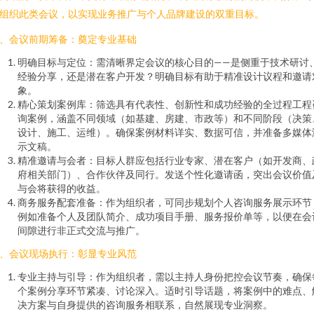
组织此类会议，以实现业务推广与个人品牌建设的双重目标。
、会议前期筹备：奠定专业基础
明确目标与定位：需清晰界定会议的核心目的——是侧重于技术研讨
经验分享，还是潜在客户开发？明确目标有助于精准设计议程和邀请
象。
精心策划案例库：筛选具有代表性、创新性和成功经验的全过程工程
询案例，涵盖不同领域（如基建、房建、市政等）和不同阶段（决策
设计、施工、运维）。确保案例材料详实、数据可信，并准备多媒体
示文稿。
精准邀请与会者：目标人群应包括行业专家、潜在客户（如开发商、
府相关部门）、合作伙伴及同行。发送个性化邀请函，突出会议价值
与会将获得的收益。
商务服务配套准备：作为组织者，可同步规划个人咨询服务展示环节
例如准备个人及团队简介、成功项目手册、服务报价单等，以便在会
间隙进行非正式交流与推广。
、会议现场执行：彰显专业风范
专业主持与引导：作为组织者，需以主持人身份把控会议节奏，确保
个案例分享环节紧凑、讨论深入。适时引导话题，将案例中的难点、
决方案与自身提供的咨询服务相联系，自然展现专业洞察。