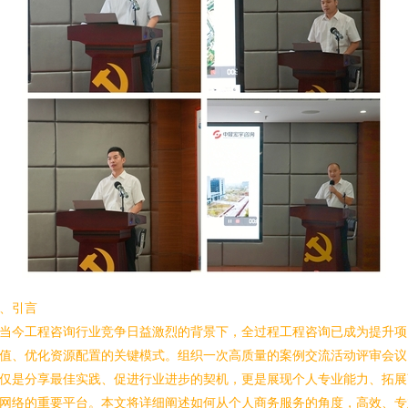
、引言
当今工程咨询行业竞争日益激烈的背景下，全过程工程咨询已成为提升项
值、优化资源配置的关键模式。组织一次高质量的案例交流活动评审会议
仅是分享最佳实践、促进行业进步的契机，更是展现个人专业能力、拓展
网络的重要平台。本文将详细阐述如何从个人商务服务的角度，高效、专